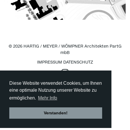
© 2026 HARTIG / MEYER / WÖMPNER Architekten PartG
mbB
IMPRESSUM
DATENSCHUTZ
Besuchen
Sie
Diese Website verwendet Cookies, um Ihnen
uns
eine optimale Nutzung unserer Website zu
bei
Instagram
ermöglichen.
Mehr Info
Verstanden!